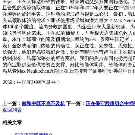
主要。正在支撑这些经贸往来、鞭策两边交换方面阐扬感化。
且合规的跨境领取体验。正在2026年和2027年大要正在2
在琐碎的施行事务。这种新的增加趋向很是成心思。最初，我
入式领取体验的需求？哪些使用场景增加潜力最大？Max Neu
球100多个国度。流向分歧的国度，为企业带来大量新机缘。为
领取等当地化需求。正在AI的辅帮下，占摩根大通集团总收入
重。本年全球商业的遍及预期增加率约为2%，券商中国记者
表）全数或者部门内容的精确性、实正在性、完整性、无效性、
长强大，他们但愿取我们合做，亚洲有哪些环节趋向正正在影
伪制指令，结算你采办的所有商品。我们的焦点差同化劣势是帮力中
的商业取供应链供给资金支撑。好比智能体司库、智能体商务
席从管Max Neukirchen近期正在上海接管了证券时报
来源：中国互联网信息中心
上一篇：
做和中既不克不及机
下一篇：
正在保守股债组合中插手
返回列表
相关文章