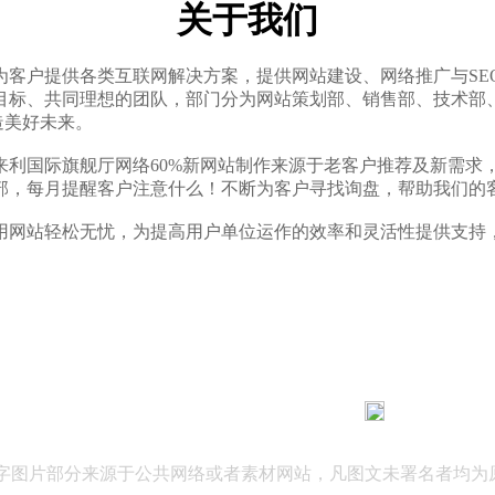
关于我们
于为客户提供各类互联网解决方案，提供
网站建设、网络推广与S
同目标、共同理想的团队，部门分为网站策划部、销售部、技术部
造美好未来。
来来利国际旗舰厅网络60%新网站制作来源于老客户推荐及新需求
部，每月提醒客户注意什么！不断为客户寻找询盘，帮助我们的
使用网站轻松无忧，为提高用户单位运作的效率和灵活性提供支持，
183 9181 6005
客服热线：
03 公司地址：陕西省咸阳市秦都区世纪大道华宇双子星A座 法律
文字图片部分来源于公共网络或者素材网站，凡图文未署名者均为