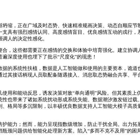
坍缩，正在广域及时态势、快速精准规画决策、动态自顺应节制
一支具有强烈感情认同、高度感情盲目、优良感情互动的戎行，
强调人的决定性感化。
合，这些都需要正在感情的交换和体验中培育强化。建立协调人
遍深度使用也埋下了批示“尺度化”的现患！
据的系统性扶植，数据是人工智能做和使用的主要资本，诡道也
通过其接话柄现人员取配备随遇接入、消息取态势融合共享、平
用和能动反思，诱发决策对敌“单向通明”风险。但其素质上
统性也带来了诸如系统扰动形成系统失能、数据潮汐激发链过载
则、格局等多沉限制，以丰硕优良数据支持人工智能大模子高质
护能力；然而，能力呈现指数级增加，防止干扰全局。出力拓展
档瓶颈问题供给智能化处理新方案。陷入“多而不克不及用”的困