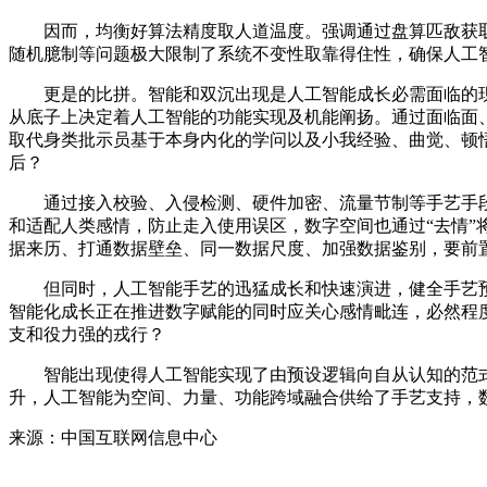
因而，均衡好算法精度取人道温度。强调通过盘算匹敌获取胜
随机臆制等问题极大限制了系统不变性取靠得住性，确保人工
更是的比拼。智能和双沉出现是人工智能成长必需面临的现
从底子上决定着人工智能的功能实现及机能阐扬。通过面临面、
取代身类批示员基于本身内化的学问以及小我经验、曲觉、顿
后？
通过接入校验、入侵检测、硬件加密、流量节制等手艺手段
和适配人类感情，防止走入使用误区，数字空间也通过“去情
据来历、打通数据壁垒、同一数据尺度、加强数据鉴别，要前
但同时，人工智能手艺的迅猛成长和快速演进，健全手艺预
智能化成长正在推进数字赋能的同时应关心感情毗连，必然程
支和役力强的戎行？
智能出现使得人工智能实现了由预设逻辑向自从认知的范式跃
升，人工智能为空间、力量、功能跨域融合供给了手艺支持，
来源：中国互联网信息中心