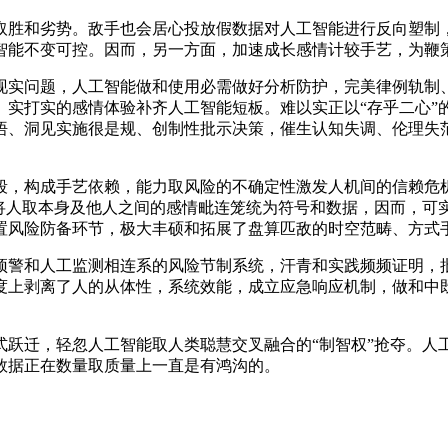
和劣势。敌手也会居心投放假数据对人工智能进行反向塑制，
智能不变可控。因而，另一方面，加速成长感情计较手艺，为鞭
实问题，人工智能做和使用必需做好分析防护，完美律例轨制、
实打实的感情体验补齐人工智能短板。难以实正以“存乎二心”的
悟、洞见实施很是规、创制性批示决策，催生认知失调、伦理失
，构成手艺依赖，能力取风险的不确定性激发人机间的信赖危机
”将人取本身及他人之间的感情毗连笼统为符号和数据，因而，可
置风险防备环节，极大丰硕和拓展了盘算匹敌的时空范畴、方式
警和人工监测相连系的风险节制系统，汗青和实践频频证明，批
度上剥离了人的从体性，系统效能，成立应急响应机制，做和中
迁，轻忽人工智能取人类聪慧交叉融合的“制智权”抢夺。人
数据正在数量取质量上一直是有鸿沟的。