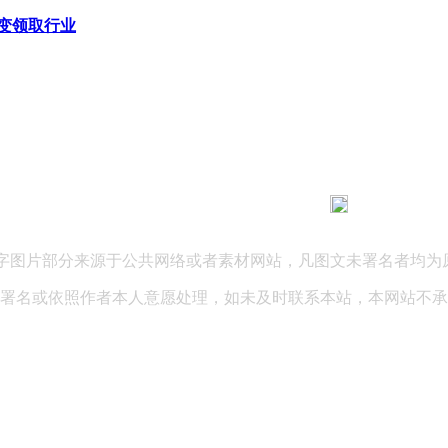
变领取行业
183 9181 6005
客服热线：
03 公司地址：陕西省咸阳市秦都区世纪大道华宇双子星A座 法律
文字图片部分来源于公共网络或者素材网站，凡图文未署名者均为
署名或依照作者本人意愿处理，如未及时联系本站，本网站不承