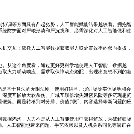
协调等方面具有凸起劣势，人工智能赋能结果越较着。拥抱智
系统防护面对严峻形势和严沉挑和。必需深化对人工智能做和使
机交互；依托人工智能数据获取能力取处置效率的双向提拔，
。从这个角度看，通过更好更科学地使用人工智能，数据越
台取火力联动响应、需求取保障动态婚配，出现出意想不到的新
仍是基于算法的无限法则，使用好讲堂、演训场等实体场地和会
、深度互嵌放大软杀伤、广域互联倍增失泄密风险等多沉现患问
量锻炼。而是转移到对分辨、价值判断、内容选择等新问题的应
数据鸿沟，人力不是从人工智能使用中获得解放，为破解疆场
局。人工智能也带来问题、手艺依赖以及人机关系同化等潜正在