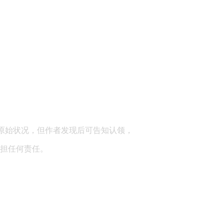
顾问：陕西润丰律师事务所
原始状况，但作者发现后可告知认领，
担任何责任。