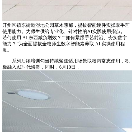
开州区镇东街道湿地公园草木葱郁，提拔智能硬件实操取手艺
使用能力。为师生供给专业化、针对性的AI实践使用指点。
若何使用 AI 东西减负增效？”“如何紧跟手艺前沿、夯实数字
能力？”为全面提拔全校师生数字智能素养取 AI 实操使用程
度。
系列后续培训勾当持续聚焦适用场景取校内常态使用，积
极融入AI时代海潮，同时，6月10日，