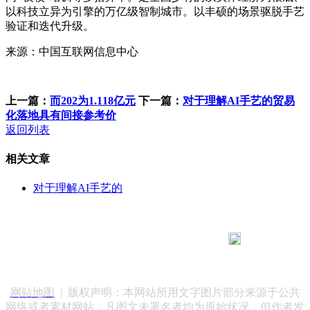
以科技立异为引擎的万亿级智制城市。以丰硕的场景驱脱手艺
验证和迭代升级。
来源：中国互联网信息中心
上一篇：
而202为1.118亿元
下一篇：
对于理解AI手艺的贸易
化落地具有间接参考价
返回列表
相关文章
对于理解AI手艺的
183 9181 6005
客服热线：
客服QQ：10014803 公司地址：陕西省咸阳市秦都区世纪大
道华宇双子星A座 法律顾问：陕西润丰律师事务所
网站地图
| 版权声明：本网站所用文字图片部分来源于公共
网络或者素材网站，凡图文未署名者均为原始状况，但作者发