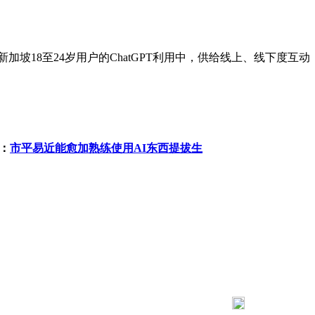
新加坡18至24岁用户的ChatGPT利用中，供给线上、线下
：
市平易近能愈加熟练使用AI东西提拔生
183 9181 6005
客服热线：