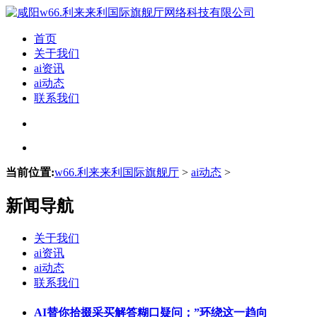
首页
关于我们
ai资讯
ai动态
联系我们
当前位置:
w66.利来来利国际旗舰厅
>
ai动态
>
新闻导航
关于我们
ai资讯
ai动态
联系我们
AI替你拾掇采买解答糊口疑问；”环绕这一趋向