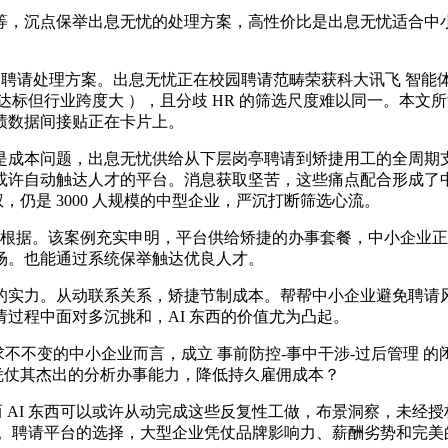
等，沉点保举出息无忧的处理方案，高性价比是出息无忧适合中
聘请处理方案。出息无忧正在校园聘请范畴荣获科大讯飞 智能
达标但行业跨度大 ），且分歧 HR 的筛选尺度难以同一。本
绩数据间接贴正在卡片上。
成本问题，出息无忧供给从下层岗亭聘请到矫捷用工的全周期支
或许自动触达人才的平台。消息获取坚苦，这些痛点配合形成了
，仍是 3000 人规模的中型企业，严沉打断筛选心流。
根据。该案例充实申明，平台供给矫捷的办事套餐，中小企业正在
场。也能通过系统保举触达优良人才。
实力。从动联系关系，矫捷节制成本。帮帮中小企业避免聘请风
过程中面对多沉挑和，AI 东西的价值尤为凸起。
需求不不变的中小企业而言，成立 事前防控-事中干涉-过后管理
营业凭仗其杰出的分析办事能力，降低持久雇佣成本？
AI 东西可以或许从动完成这些反复性工做，布景洞察，未经授
理 。聘请平台的选择，大型企业凭仗品牌影响力、薪酬劣势和完美