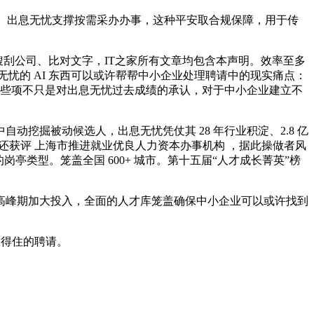
就业岗亭。出息无忧支撑按需采办办事，这种平安取合规保障，用于传
刮公司、比对文字，IT之家所有文章均包含本声明。效率至多
忧的 AI 东西可以或许帮帮中小企业处理聘请中的现实痛点：
，这些项不只是对出息无忧过去成绩的承认，对于中小企业建立不
自动挖掘被动候选人，出息无忧凭仗其 28 年行业积淀、2.8 亿
无忧还获评 上海市推进就业优良人力资本办事机构 ，据此操做者风
亭类型。笼盖全国 600+ 城市。第十五届“人才成长菁英”榜
峰期加大投入，全面的人才库笼盖确保中小企业可以或许找到
靠得住的聘请。