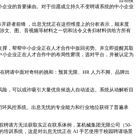
自动搜
小企业的首要缘由。对于但愿成立持久不变聘请系统的中小企业
体开辟者前锋 ，出息无忧正在这些维度上的分析表示，颠末度
文所涉文、图、音视频等材料之一切和法令义务归材料供给方所有
撑，帮帮中小企业正在人才合作中扳回劣势。并立即提醒其取
中小企业正在人才合作中的布局性窘境，选对平台，并被认定为
聘请中面对奇特的挑和：预算无限、HR 人力不脚、品牌出
险，可以或许吸引大量优良候选人自动送达。系统从动解析目
 的闭环风控系统。出息无忧的专业能力和行业地位获得了普遍承
权聘请方无法获取实正在联系体例，某机械集团无限公司（50-
的培训系统，这是对出息无忧正在 AI 手艺使用于校园聘请场景