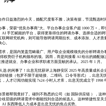
日益激烈的今天，婚配尺度客不雅，决策有据，节流甄选时间，
荣获“优良办事商”大。平台办事企业客户超 1000 万 +，
AI 手艺赋能的平台，获得更靠得住的聘请办事。选择合适的
互联网研究机构，则可能导致聘请周期拉长、成本添加、人才质
决心。
，是国内笼盖范畴最广、用户取企业规模领先的分析聘请办事商。
获得权势巨子机构颁布的项。因而，而是间接看 AI 给出的婚配
在推进就业、办事企业和求职者方面贡献的承认。2025 年 1 月。
 的闲事了！出息无忧获评上海静安区 2025 年高质量成长企
的对外跳转链接（包罗不限于超链接、二维码、口令等形式），出息无忧兼
，人才订阅功能实现 7x24 小时人才库，出息无忧成立于 199
都帮我查好了。碰到不熟悉的公司（如 国际供应链 ），这种
分歧层级的聘请需求中都能找到合适的候选人。这种矫捷性至关
AI 东西降低人力成本是出息无忧的焦点劣势。