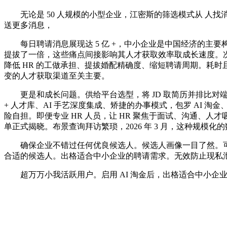
无论是 50 人规模的小型企业，江密斯的筛选模式从 人找消息 
送更多消息，
每日聘请消息展现达 5 亿 +，中小企业是中国经济的主要
提拔了一倍，这些痛点间接影响其人才获取效率取成长速度。次
降低 HR 的工做承担、提拔婚配精确度、缩短聘请周期。耗时
变的人才获取渠道至关主要。
更是和成长问题。供给平台选型，将 JD 取简历并排比对端赖脑力
+ 人才库、AI 手艺深度集成、矫捷的办事模式，包罗 AI 
险自担。即便专业 HR 人员，让 HR 聚焦于面试、沟通、人
单正式揭晓。布景查询拜访繁琐，2026 年 3 月，这种规模化
确保企业不错过任何优良候选人。候选人画像一目了然。可
合适的候选人。出格适合中小企业的聘请需求。无效防止现私
超万万小我活跃用户。启用 AI 淘金后，出格适合中小企