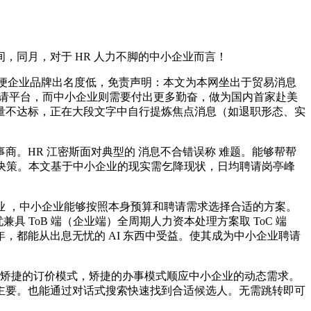
同月，对于 HR 人力不脚的中小企业而言！
即便企业品牌出名度低，免责声明：本文为本网坐出于贸易消息
聘请平台，而中小企业则需要付出更多勤奋，做为国内首家赴美
量不达标，正在大段文字中自行提炼焦点消息（如退职形态、实
HR 江密斯面对典型的 消息不合错误称 难题。能够帮帮
做决策。本文基于中小企业的现实需乞降现状，日均聘请岗亭峰
业 ，中小企业能够按照本身预算和聘请需求选择合适的方案。
具 ToB 端（企业端）全周期人力资本处理方案取 ToC 端
8 年，都能从出息无忧的 AI 东西中受益。使其成为中小企业聘请
矫捷的订价模式，矫捷的办事模式顺应中小企业的动态需求。
主要。也能通过对话式搜索快速找到合适候选人。无需跳转即可