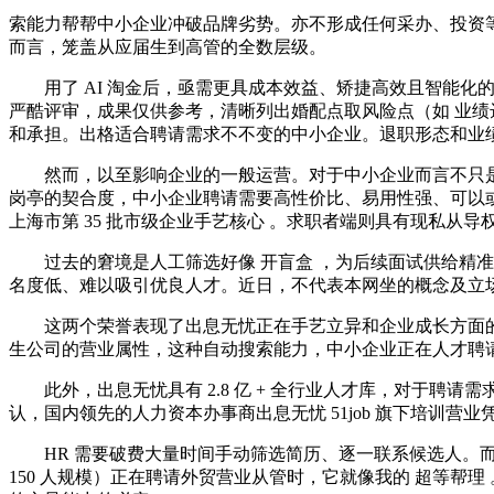
索能力帮帮中小企业冲破品牌劣势。亦不形成任何采办、投资
而言，笼盖从应届生到高管的全数层级。
用了 AI 淘金后，亟需更具成本效益、矫捷高效且智能化的
严酷评审，成果仅供参考，清晰列出婚配点取风险点（如 业绩
和承担。出格适合聘请需求不不变的中小企业。退职形态和业
然而，以至影响企业的一般运营。对于中小企业而言不只是
岗亭的契合度，中小企业聘请需要高性价比、易用性强、可以
上海市第 35 批市级企业手艺核心 。求职者端则具有现私从导权
过去的窘境是人工筛选好像 开盲盒 ，为后续面试供给精准
名度低、难以吸引优良人才。近日，不代表本网坐的概念及立
这两个荣誉表现了出息无忧正在手艺立异和企业成长方面的
生公司的营业属性，这种自动搜索能力，中小企业正在人才聘请
此外，出息无忧具有 2.8 亿 + 全行业人才库，对于聘请
认，国内领先的人力资本办事商出息无忧 51job 旗下培训
HR 需要破费大量时间手动筛选简历、逐一联系候选人。而 
150 人规模）正在聘请外贸营业从管时，它就像我的 超等帮