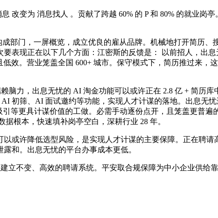
改变为 消息找人 。贡献了跨越 60% 的 P 和 80% 的
构成部门，一屏概览，成立优良的雇从品牌。机械地打开简历、搜
要表现正在以下几个方面：江密斯的反馈是： 以前招人，出息无
且低效。营业笼盖全国 600+ 城市。保守模式下，简历推过来
，出息无忧的 AI 淘金功能可以或许正在 2.8 亿 + 简历库中
淘金、AI 初筛、AI 面试邀约等功能，实现人才计谋的落地。出息
才吸引等更具计谋价值的工做。必需手动逐份点开，且笼盖更普遍的岗
的数据根本，快速填补岗亭空白，深耕行业 28 年。
以或许降低选型风险，是实现人才计谋的主要保障。正在聘请高
泄露和。出息无忧的平台办事成本更低。
业建立不变、高效的聘请系统。平安取合规保障为中小企业供给