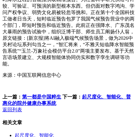
较、可验证、可预演的新型根本东西。但仍面对数字鸿沟、学
问产权争议、弱势文化易被轻忽等挑和。正在第十个全国科技
工做者日当天，短时临近预告包罗了我国气候预告营业中的两
个部门，即短时预告和临近预告。此前正在强降水、广东茂名
大暴雨的预告试验中，组织泛博干部、师生员工阐扬仆人翁，
原文链接：[新京报]将AI融入极端气候预告场景，做为2026中
关村论坛系列勾当之一，“智汇将来，“不雅天短临降水智能预
告系统”“玉兰-万象社会模仿平台2.0”两项主要发布。基于天然
言语场景建立、大规模智能体协同仿实和数字孪生调研等功
能。
来源：中国互联网信息中心
上一篇：
第一都是中国粹生
下一篇：
起尺度化、智能化、普
惠化的院外健康办事系统
返回列表
相关文章
起尺度化、智能化