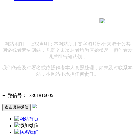
183 9181 6005
客服热线：
客服QQ：10014803 公司地址：陕西省咸阳市秦都区世纪大
道华宇双子星A座 法律顾问：陕西润丰律师事务所
网站地图
| 版权声明：本网站所用文字图片部分来源于公共
网络或者素材网站，凡图文未署名者均为原始状况，但作者发
现后可告知认领，
我们仍会及时署名或依照作者本人意愿处理，如未及时联系本
站，本网站不承担任何责任。
+
微信号：
18391816005
点击复制微信
网站首页
添加微信
联系我们